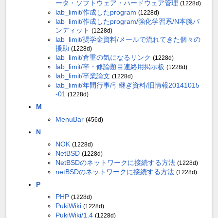
ータ・ソフトウェア・ハードウェア管理
(1228d)
lab_limit/作成したprogram
(1228d)
lab_limit/作成したprogram/強化学習系/N本腕バ
ンディット
(1228d)
lab_limit/奨学金資料/メールで流れてきた個々の
援助
(1228d)
lab_limit/倉重の気になるリンク
(1228d)
lab_limit/卒・修論題目連絡用掲示板
(1228d)
lab_limit/卒業論文
(1228d)
lab_limit/年間行事/引継ぎ資料/旧情報20141015
-01
(1228d)
M
MenuBar
(456d)
N
NOK
(1228d)
NetBSD
(1228d)
NetBSDのネットワークに接続する方法
(1228d)
netBSDのネットワークに接続する方法
(1228d)
P
PHP
(1228d)
PukiWiki
(1228d)
PukiWiki/1.4
(1228d)