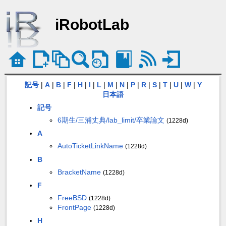
iRobotLab
記号
|
A
|
B
|
F
|
H
|
I
|
L
|
M
|
N
|
P
|
R
|
S
|
T
|
U
|
W
|
Y
日本語
記号
6期生/三浦丈典/lab_limit/卒業論文
(1228d)
A
AutoTicketLinkName
(1228d)
B
BracketName
(1228d)
F
FreeBSD
(1228d)
FrontPage
(1228d)
H