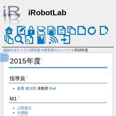
iRobotLab
認知ロボティクス研究室
>
研究室のメンバー
>
2016年度
2015年度
†
↑
指導員
†
倉重 健太郎
准教授
Mail
↑
M1
†
上田貴大
大形聡