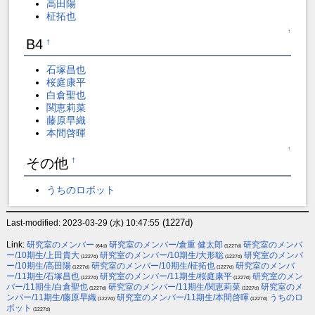
高田陽
柾拓也
↑
B4
†
石塚昌也
桜庭康平
白倉聖也
関恵莉菜
藤原早織
本間啓暉
↑
その他
†
うちのロボット
(1227d)
Last-modified: 2023-03-29 (水) 10:47:55
Link:
研究室のメンバー
研究室のメンバー/倉重 健太郎
研究室のメンバ
(64d)
(1227d)
ー/10期生/上田貴大
研究室のメンバー/10期生/大形聡
研究室のメンバ
(1227d)
(1227d)
ー/10期生/高田陽
研究室のメンバー/10期生/柾拓也
研究室のメンバ
(1227d)
(1227d)
ー/11期生/石塚昌也
研究室のメンバー/11期生/桜庭康平
研究室のメン
(1227d)
(1227d)
バー/11期生/白倉聖也
研究室のメンバー/11期生/関恵莉菜
研究室のメ
(1227d)
(1227d)
ンバー/11期生/藤原早織
研究室のメンバー/11期生/本間啓暉
うちのロ
(1227d)
(1227d)
ボット
(1227d)