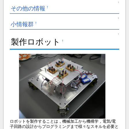
↑
その他の情報
†
↑
小情報群
†
↑
製作ロボット
†
ロボットを製作することは，機械加工から機構学，電気/電
子回路の設計からプログラミングまで様々なスキルを必要と