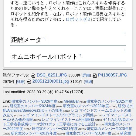
する．逆にいうと，ロボット製作はこれらスキルを修得する
ための良い機会を与えてくれる．ここでは，実際に製作した
ロボットを紹介する．なお，ロボット製作に必要なスキルと
それを得るためのゼミ会は，
ロボットゼミ
にて紹介してい
る．
↑
距離メータ
†
↑
オムニホイールロボット
†
添付ファイル:
DSC_8251.JPG
P4180057.JPG
3500件
[
詳細
]
20051210(001).jpg
2675件
[
詳細
]
3191件
[
詳細
]
(1227d)
Last-modified: 2023-03-29 (水) 10:47:54
Link:
研究室のメンバー/2026年度
MenuBar
研究室のメンバー/2025年度
(64d)
(455d)
研究室のメンバー/2024年度
研究室のメンバー/2023年度
研究/その
(491d)
(858d)
(1184d)
他/Archives/Speecysロボットの説明
レゴ マインドストーム/ロボットの組
(1227d)
み立て
レゴ マインドストーム/プログラミング関係
レゴ マインドスト
(1227d)
(1227d)
ーム/その他の情報
レゴ マインドストーム/小情報群
ゼミのお話/ロボッ
(1227d)
(1227d)
ト工学者養成所/テーマ別/ロボット工学者における三設計
研究室のメンバ
(1227d)
ー/2022年度
研究室のメンバー/2021年度
研究室のメンバー/2020年度
(1227d)
(1227d)
研究室のメンバー/2019年度
研究室のメンバー/2018年度
研究室
(1227d)
(1227d)
(1227d)