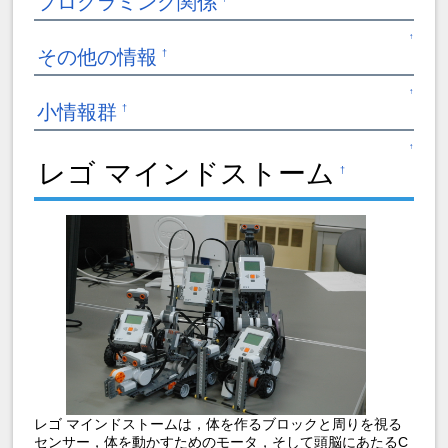
プログラミング関係
↑
その他の情報
†
↑
小情報群
†
↑
レゴ マインドストーム
†
レゴ マインドストームは，体を作るブロックと周りを視る
センサー，体を動かすためのモータ，そして頭脳にあたるC