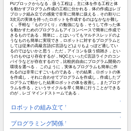
PUブロックからなる．扱う工程は，主に体を作る工程と体
を動かすプログラム作成の工程に分かれる．体の作成はレゴ
ブロック組み立ての感覚で非常に簡単に扱える．その割りに
3次元の実体を持ったロボットを作成するのはなかなか難し
く，手軽な「ものづくり」の勉強になる．そうして作った体
を動かすためのプログラムもアイコンベースで簡単に作成で
きるものである．簡単に，とはいってもマルチスレッドのよ
うなものも簡単に実現でき，ロボットに対するプログラムと
しては従来の高級言語(C言語など)よりもよっぽど適してい
るのではないかと思う．ただ，アイコンを扱う煩雑さ，とい
うのもやはり存在するが，NQCといったC言語ライクのコン
パイラなどが存在するので，比較的自由にプログラム開発の
環境を選べる． このように，実体もプログラムも簡単に作
れるのは非常にすごいものである．その結果，ロボットの体
を作成し，それに合わせてプログラムを作成し，作成したプ
ログラムで動かした結果ロボットの体を改善し，またプログ
ラムを作る，というサイクルを早く簡単に行うことができる
のが，レゴ マインドストームである．
↑
ロボットの組み立て
†
↑
プログラミング関係
†