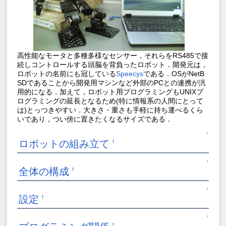
高性能なモータと多種多様なセンサー，それらをRS485で接
続しコントロールする頭脳を背負ったロボット．開発元は，
ロボットの名前にも冠している
Speecys
である．OSがNetB
SDであることから開発用マシンなど外部のPCとの連携が汎
用的になる．加えて，ロボット用プログラミングもUNIXプ
ログラミングの延長となるため(特に情報系の人間にとって
は)とっつきやすい．大きさ・重さも手軽に持ち運べるくら
いであり，つい傍に置きたくなるサイズである．
↑
ロボットの組み立て
†
↑
全体の構成
†
↑
設定
†
↑
†