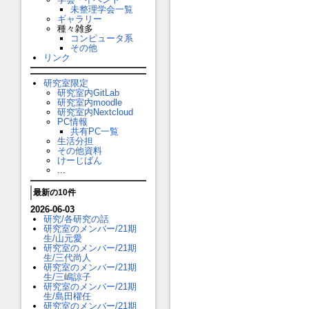
未整理学会一覧
ギャラリー
種々雑多
コンピュータ系
その他
リンク
研究室限定
研究室内GitLab
研究室内moodle
研究室内Nextcloud
PC情報
共有PC一覧
生活分担
その他資料
けーじばん
...
最新の10件
2026-06-03
研究/各研究の話
研究室のメンバー/21期
生/山元愛
研究室のメンバー/21期
生/三代尚人
研究室のメンバー/21期
生/三嶋諒子
研究室のメンバー/21期
生/島田櫂任
研究室のメンバー/21期