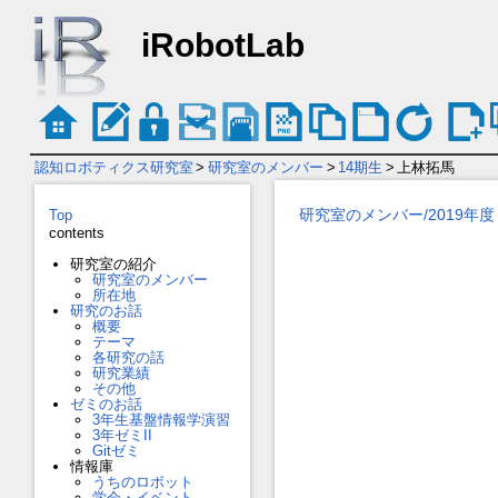
iRobotLab
認知ロボティクス研究室
>
研究室のメンバー
>
14期生
>
上林拓馬
研究室のメンバー/2019年度
Top
contents
研究室の紹介
研究室のメンバー
所在地
研究のお話
概要
テーマ
各研究の話
研究業績
その他
ゼミのお話
3年生基盤情報学演習
3年ゼミII
Gitゼミ
情報庫
うちのロボット
学会・イベント