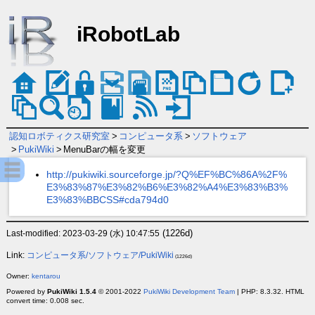
iRobotLab
認知ロボティクス研究室
>
コンピュータ系
>
ソフトウェア
>
PukiWiki
>
MenuBarの幅を変更
http://pukiwiki.sourceforge.jp/?Q%EF%BC%86A%2F%
E3%83%87%E3%82%B6%E3%82%A4%E3%83%B3%
E3%83%BBCSS#cda794d0
(1226d)
Last-modified: 2023-03-29 (水) 10:47:55
Link:
コンピュータ系/ソフトウェア/PukiWiki
(1226d)
Owner:
kentarou
Powered by
PukiWiki 1.5.4
© 2001-2022
PukiWiki Development Team
| PHP: 8.3.32. HTML
convert time: 0.008 sec.