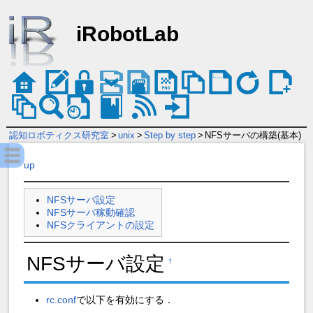
iRobotLab
認知ロボティクス研究室
>
unix
>
Step by step
>
NFSサーバの構築(基本)
up
NFSサーバ設定
NFSサーバ稼動確認
NFSクライアントの設定
NFSサーバ設定
†
rc.conf
で以下を有効にする．