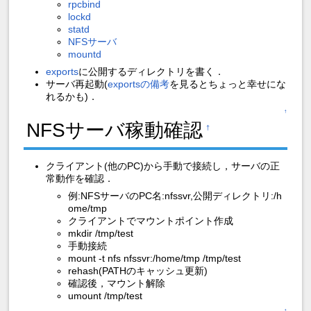
rpcbind
lockd
statd
NFSサーバ
mountd
exports
に公開するディレクトリを書く．
サーバ再起動(
exportsの備考
を見るとちょっと幸せにな
れるかも)．
↑
NFSサーバ稼動確認
†
クライアント(他のPC)から手動で接続し，サーバの正
常動作を確認．
例:NFSサーバのPC名:nfssvr,公開ディレクトリ:/h
ome/tmp
クライアントでマウントポイント作成
mkdir /tmp/test
手動接続
mount -t nfs nfssvr:/home/tmp /tmp/test
rehash(PATHのキャッシュ更新)
確認後，マウント解除
umount /tmp/test
↑