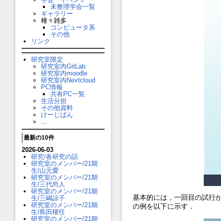
未整理学会一覧
ギャラリー
種々雑多
コンピュータ系
その他
リンク
研究室限定
研究室内GitLab
研究室内moodle
研究室内Nextcloud
PC情報
共有PC一覧
生活分担
その他資料
けーじばん
...
最新の10件
2026-06-03
研究/各研究の話
研究室のメンバー/21期
生/山元愛
研究室のメンバー/21期
生/三代尚人
研究室のメンバー/21期
基本的には，一回目の試行か
生/三嶋諒子
研究室のメンバー/21期
の例を以下に示す．
生/島田櫂任
研究室のメンバー/21期