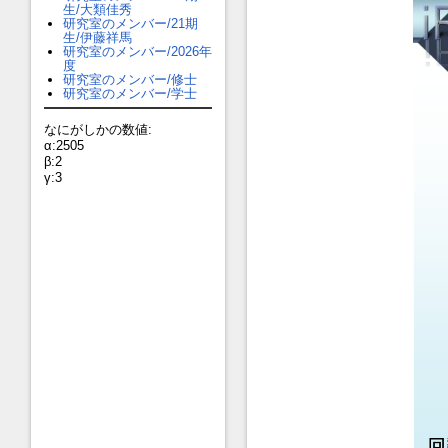
生/大類佳秀
研究室のメンバー/21期
生/伊藤祥馬
研究室のメンバー/2026年
度
研究室のメンバー/修士
研究室のメンバー/学士
なにがしかの数値:
α:2505
β:2
γ:3