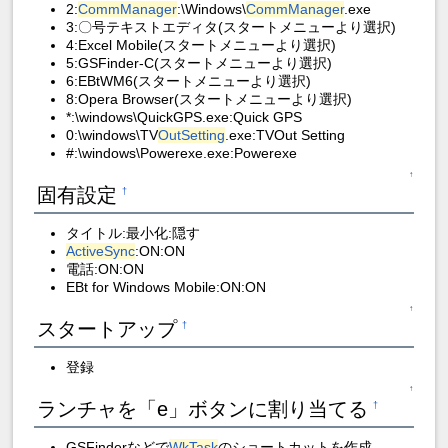
2:
CommManager
:\Windows\
CommManager
.exe
3:〇号テキストエディタ(スタートメニューより選択)
4:Excel Mobile(スタートメニューより選択)
5:GSFinder-C(スタートメニューより選択)
6:EBtWM6(スタートメニューより選択)
8:Opera Browser(スタートメニューより選択)
*:\windows\QuickGPS.exe:Quick GPS
0:\windows\TV
OutSetting
.exe:TVOut Setting
#:\windows\Powerexe.exe:Powerexe
↑
固有設定
†
タイトル:最小化:隠す
ActiveSync
:ON:ON
電話:ON:ON
EBt for Windows Mobile:ON:ON
↑
スタートアップ
†
登録
↑
ランチャを「e」ボタンに割り当てる
†
GSFinderなどで
WkTask
のショートカットを作成