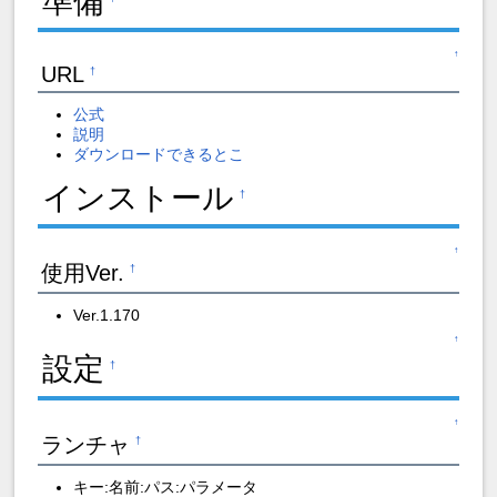
準備
↑
URL
†
公式
説明
ダウンロードできるとこ
インストール
†
↑
使用Ver.
†
Ver.1.170
↑
設定
†
↑
ランチャ
†
キー:名前:パス:パラメータ