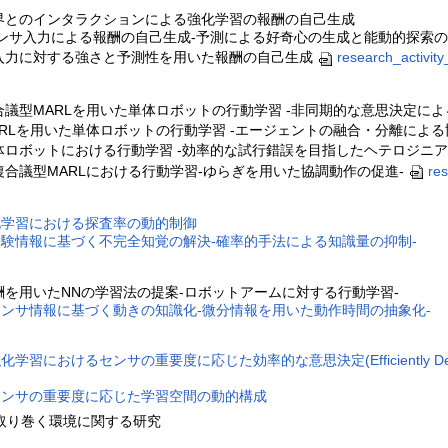
界とのインタラクションによる強化学習の報酬の自己生成
センサ入力による報酬の自己生成-予測による好奇心の生成と能動的探索の
入力に対する強さと予測性を用いた報酬の自己生成
research_activity
合議型MARLを用いた単体ロボットの行動学習 -非同期的な意思決定に
ARLを用いた単体ロボットの行動学習 -エージェントの融合・分離によ
体ロボットにおける行動学習 -効率的な試行錯誤を目指したヘテロジニア
復合議型MARLにおける行動学習‐ゆらぎを用いた協調動作の促進‐
res
化学習における探査率の動的制御
験情報に基づく不完全知覚の解決-確率的手法による知識量の抑制-
酬を用いたNNの学習法の提案-ロボットアームに対する行動学習-
ンサ情報に基づく動きの知識化-微分情報を用いた動作時間の抽象化-
におけるセンサの重要度に応じた効率的な意思決定(Efficiently Decision making
センサの重要度に応じた学習空間の動的構成
取り巻く環境に関する研究