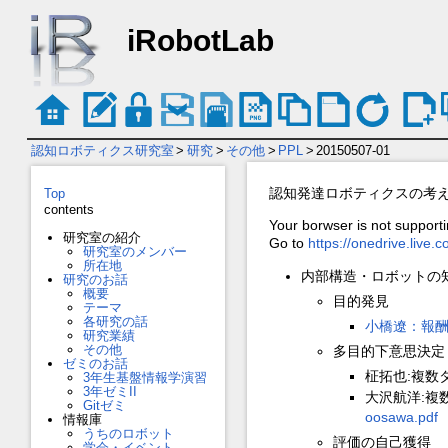
iRobotLab
認知ロボティクス研究室
>
研究
>
その他
>
PPL
>
20150507-01
認知発達ロボティクスの考
Top
contents
Your borwser is not supporti
研究室の紹介
Go to
https://onedrive.l
研究室のメンバー
所在地
内部構造・ロボットの
研究のお話
概要
目的発見
テーマ
各研究の話
小橋遼：報
研究業績
その他
多目的下意思決定
ゼミのお話
柾拓也:複数
3年生基盤情報学演習
3年ゼミII
大沢航洋:複
Gitゼミ
oosawa.pdf
情報庫
うちのロボット
評価の自己獲得
学会・イベント