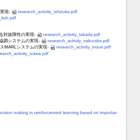
実現-
research_activity_ishizuka.pdf
_itoh.pdf
よる対故障性の実現-
research_activity_takada.pdf
る協調システムの実現-
research_activity_sakuraba.pdf
スMARLシステムの実現-
research_activity_inoue.pdf
earch_activity_izawa.pdf
 in reinforcement learning based on importan