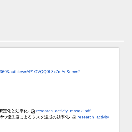
%211360&authkey=AP1GVQQ0L3x7mAo&em=2
安定化と効率化-
research_activity_masaki.pdf
持つ優先度によるタスク達成の効率化-
research_activity_