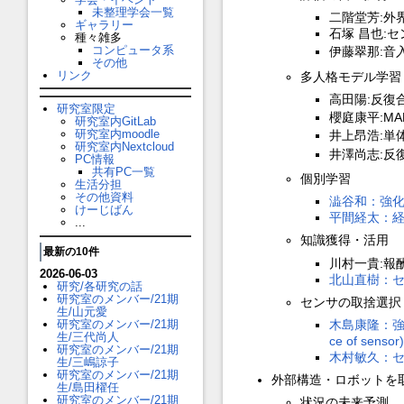
未整理学会一覧
二階堂芳:外
ギャラリー
石塚 昌也:
種々雑多
コンピュータ系
伊藤翠那:音
その他
リンク
多人格モデル学習
高田陽:反復
研究室限定
櫻庭康平:M
研究室内GitLab
研究室内moodle
井上昂浩:単
研究室内Nextcloud
井澤尚志:反
PC情報
共有PC一覧
個別学習
生活分担
その他資料
澁谷和：強
けーじばん
平間経太：経
...
知識獲得・活用
最新の10件
川村一貴:報
2026-06-03
北山直樹：セ
研究/各研究の話
研究室のメンバー/21期
センサの取捨選択
生/山元愛
研究室のメンバー/21期
木島康隆：強化学習
生/三代尚人
ce of sensor)
研究室のメンバー/21期
木村敏久：
生/三嶋諒子
研究室のメンバー/21期
外部構造・ロボットを
生/島田櫂任
研究室のメンバー/21期
状況の未来予測