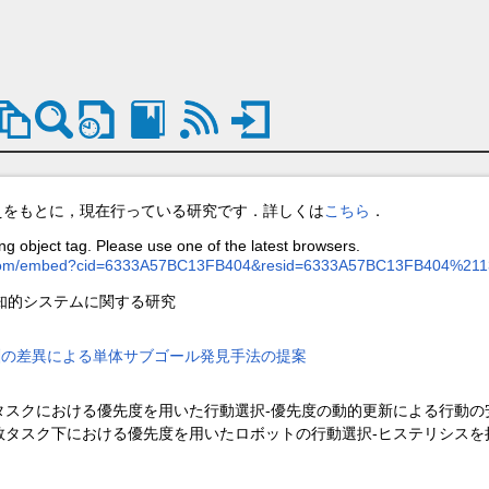
えをもとに，現在行っている研究です．詳しくは
こちら
．
ng object tag. Please use one of the latest browsers.
ive.com/embed?cid=6333A57BC13FB404&resid=6333A57BC13FB404
知的システムに関する研究
酬の差異による単体サブゴール発見手法の提案
タスクにおける優先度を用いた行動選択-優先度の動的更新による行動の
数タスク下における優先度を用いたロボットの行動選択-ヒステリシスを