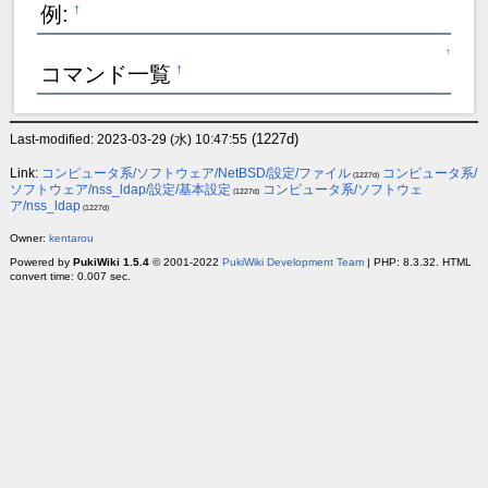
例:
†
↑
コマンド一覧
†
(1227d)
Last-modified: 2023-03-29 (水) 10:47:55
Link:
コンピュータ系/ソフトウェア/NetBSD/設定/ファイル
コンピュータ系/
(1227d)
ソフトウェア/nss_ldap/設定/基本設定
コンピュータ系/ソフトウェ
(1227d)
ア/nss_ldap
(1227d)
Owner:
kentarou
Powered by
PukiWiki 1.5.4
© 2001-2022
PukiWiki Development Team
| PHP: 8.3.32. HTML
convert time: 0.007 sec.