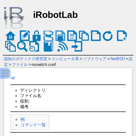
iRobotLab
認知ロボティクス研究室
>
コンピュータ系
>
ソフトウェア
>
NetBSD
>
設
定
>
ファイル
>
nsswitch.conf
up
ディレクトリ:
ファイル名:
役割:
備考:
例:
コマンド一覧