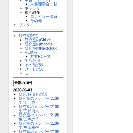
未整理学会一覧
ギャラリー
種々雑多
コンピュータ系
その他
リンク
研究室限定
研究室内GitLab
研究室内moodle
研究室内Nextcloud
PC情報
共有PC一覧
生活分担
その他資料
けーじばん
...
最新の10件
2026-06-03
研究/各研究の話
研究室のメンバー/21期
生/山元愛
研究室のメンバー/21期
生/三代尚人
研究室のメンバー/21期
生/三嶋諒子
研究室のメンバー/21期
生/島田櫂任
研究室のメンバー/21期