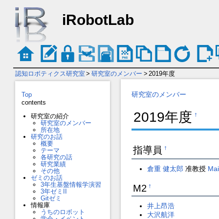
iRobotLab
認知ロボティクス研究室
>
研究室のメンバー
>
2019年度
研究室のメンバー
Top
contents
2019年度
研究室の紹介
†
研究室のメンバー
所在地
研究のお話
概要
指導員
†
テーマ
各研究の話
研究業績
倉重 健太郎
准教授
Mai
その他
ゼミのお話
3年生基盤情報学演習
M2
†
3年ゼミII
Gitゼミ
情報庫
井上昂浩
うちのロボット
大沢航洋
学会・イベント