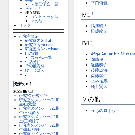
下口侑也
未整理学会一覧
ギャラリー
種々雑多
M1
†
コンピュータ系
その他
リンク
福澤航大
松嶋龍文
研究室限定
研究室内GitLab
B4
†
研究室内moodle
研究室内Nextcloud
PC情報
Afiqe Anuar bin Muha
共有PC一覧
岡崎優
生活分担
近藤奏介
その他資料
けーじばん
後藤成海
...
佐藤響介
上林拓馬
最新の10件
飛世賢宏
2026-06-03
研究/各研究の話
その他
†
研究室のメンバー/21期
生/山元愛
研究室のメンバー/21期
うちのロボット
生/三代尚人
研究室のメンバー/21期
生/三嶋諒子
研究室のメンバー/21期
生/島田櫂任
研究室のメンバー/21期