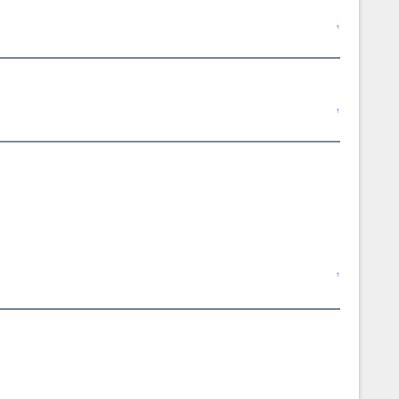
↑
↑
↑