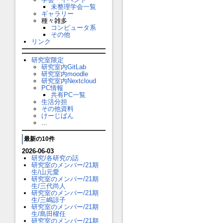
未整理学会一覧
ギャラリー
種々雑多
コンピュータ系
その他
リンク
研究室限定
研究室内GitLab
研究室内moodle
研究室内Nextcloud
PC情報
共有PC一覧
生活分担
その他資料
けーじばん
...
最新の10件
2026-06-03
研究/各研究の話
研究室のメンバー/21期
生/山元愛
研究室のメンバー/21期
生/三代尚人
研究室のメンバー/21期
生/三嶋諒子
研究室のメンバー/21期
生/島田櫂任
研究室のメンバー/21期