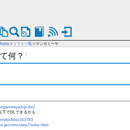
obile
>
ソフト一覧
>
マンガミーヤ
て何？
†
angameeya/cgi-bin/
以下でDLできるかも．
com/bs/bbs/163783
ies.jp/comicview7/soko.html