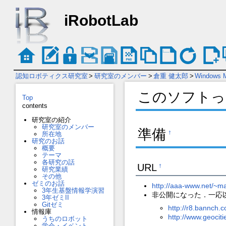
iRobotLab
認知ロボティクス研究室
>
研究室のメンバー
>
倉重 健太郎
>
Windows M
このソフトっ
Top
contents
研究室の紹介
研究室のメンバー
準備
所在地
†
研究のお話
概要
テーマ
各研究の話
URL
†
研究業績
その他
ゼミのお話
http://aaa-www.net/~m
3年生基盤情報学演習
非公開になった．一応
3年ゼミII
Gitゼミ
http://r8.bannch.
情報庫
http://www.geocit
うちのロボット
学会・イベント