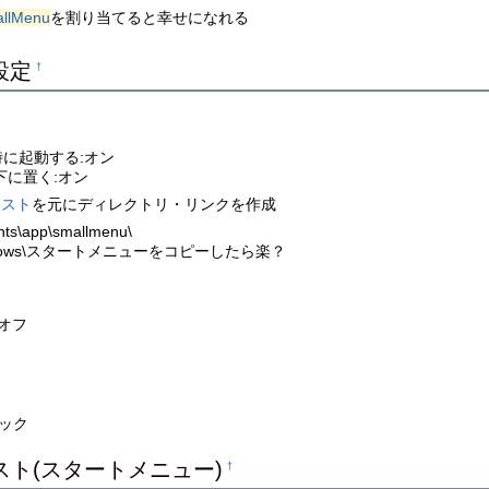
llMenu
を割り当てると幸せになれる
設定
†
ト時に起動する:オン
下に置く:オン
リスト
を元にディレクトリ・リンクを作成
ts\app\smallmenu\
ndows\スタートメニューをコピーしたら楽？
オフ
ック
スト(スタートメニュー)
†