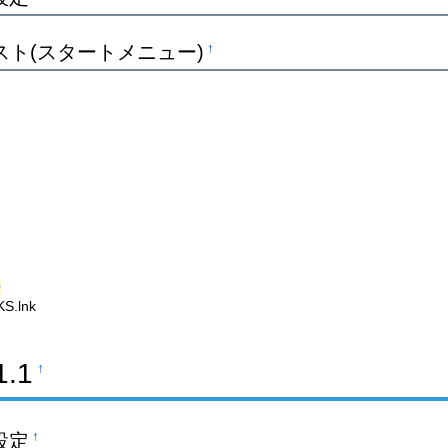
スト(スタートメニュー)
†
r
S.lnk
.1
†
設定
†