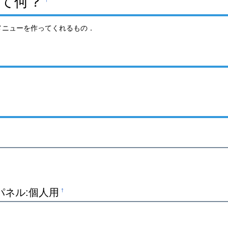
て何？
†
トメニューを作ってくれるもの．
パネル:個人用
†