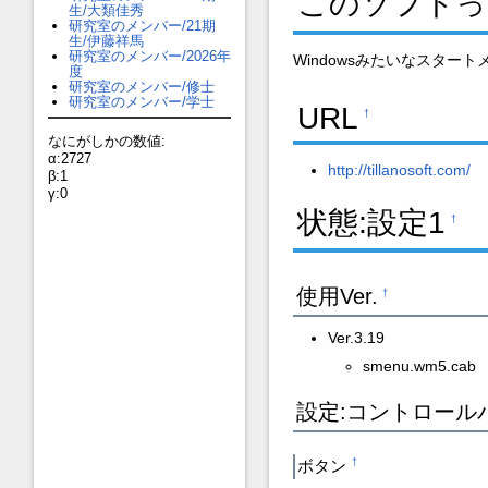
このソフトっ
生/大類佳秀
研究室のメンバー/21期
生/伊藤祥馬
研究室のメンバー/2026年
Windowsみたいなスター
度
研究室のメンバー/修士
研究室のメンバー/学士
URL
†
なにがしかの数値:
α:2727
http://tillanosoft.com/
β:1
γ:0
状態:設定1
†
使用Ver.
†
Ver.3.19
smenu.wm5.cab
設定:コントロール
ボタン
†