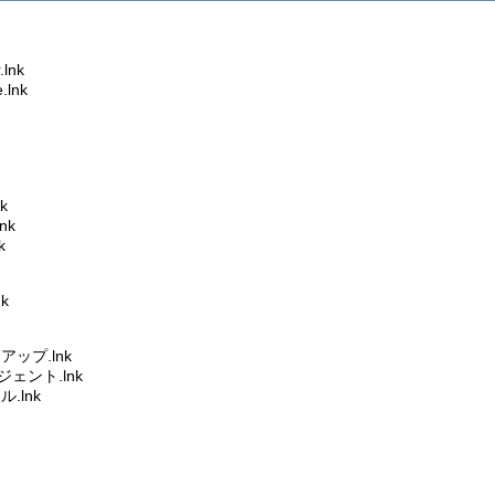
.lnk
.lnk
k
nk
k
nk
ップ.lnk
ェント.lnk
.lnk