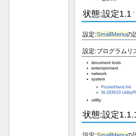
状態:設定1.1
†
設定:
SmallMenu
の
設定:プログラムリ
document tools
entertainment
network
system
PocketHand.lnk
W-ZERO3 UtilityPl
utility
状態:設定1.1.
設定:
SmallMenu
の