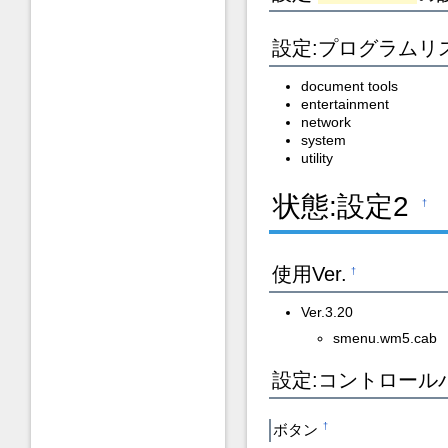
設定:プログラムリ
document tools
entertainment
network
system
utility
状態:設定2
†
使用Ver.
†
Ver.3.20
smenu.wm5.cab
設定:コントロール
ボタン
†