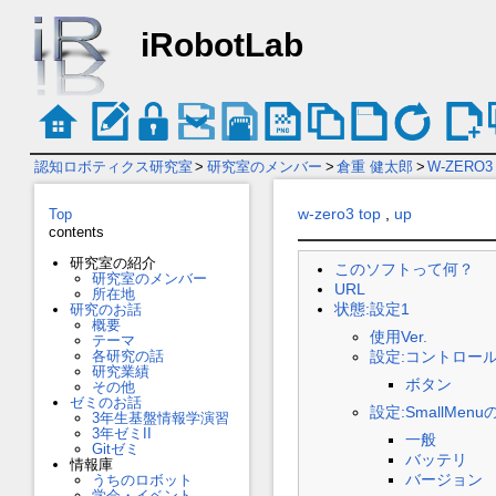
iRobotLab
認知ロボティクス研究室
>
研究室のメンバー
>
倉重 健太郎
>
W-ZERO3
w-zero3 top
,
up
Top
contents
研究室の紹介
このソフトって何？
研究室のメンバー
URL
所在地
状態:設定1
研究のお話
概要
使用Ver.
テーマ
各研究の話
設定:コントロー
研究業績
ボタン
その他
ゼミのお話
設定:SmallMen
3年生基盤情報学演習
3年ゼミII
一般
Gitゼミ
バッテリ
情報庫
バージョン
うちのロボット
学会・イベント