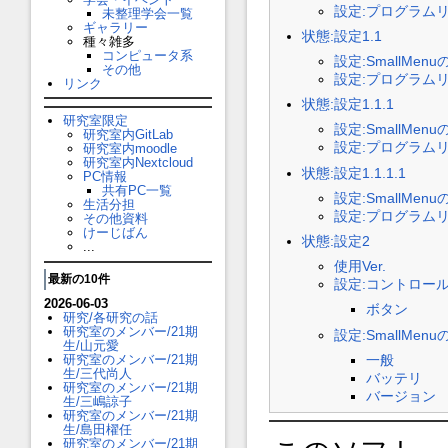
設定:プログラムリ
未整理学会一覧
ギャラリー
状態:設定1.1
種々雑多
コンピュータ系
設定:SmallMen
その他
設定:プログラムリ
リンク
状態:設定1.1.1
研究室限定
設定:SmallMen
研究室内GitLab
設定:プログラムリ
研究室内moodle
研究室内Nextcloud
状態:設定1.1.1.1
PC情報
共有PC一覧
設定:SmallMen
生活分担
設定:プログラムリ
その他資料
けーじばん
状態:設定2
...
使用Ver.
最新の10件
設定:コントロー
2026-06-03
ボタン
研究/各研究の話
研究室のメンバー/21期
設定:SmallMen
生/山元愛
研究室のメンバー/21期
一般
生/三代尚人
バッテリ
研究室のメンバー/21期
バージョン
生/三嶋諒子
研究室のメンバー/21期
生/島田櫂任
研究室のメンバー/21期