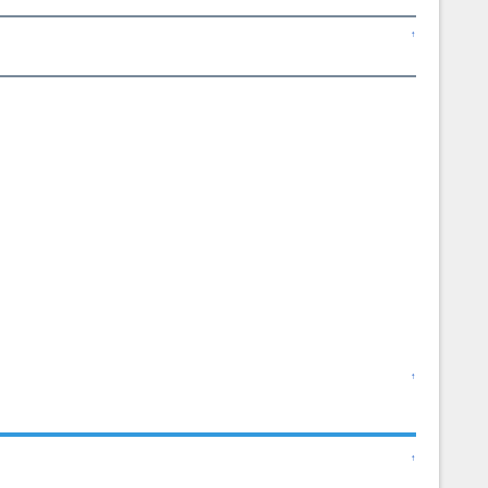
↑
↑
↑