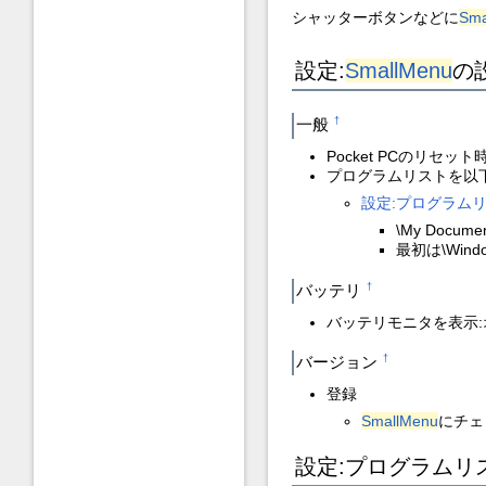
シャッターボタンなどに
Sma
設定:
SmallMenu
の
一般
†
Pocket PCのリセッ
プログラムリストを以
設定:プログラム
\My Documen
最初は\Wi
バッテリ
†
バッテリモニタを表示:
バージョン
†
登録
SmallMenu
にチェ
設定:プログラムリ