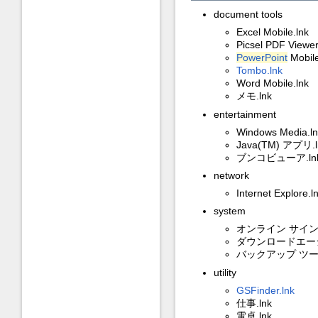
document tools
Excel Mobile.lnk
Picsel PDF Viewer
PowerPoint
Mobile
Tombo.lnk
Word Mobile.lnk
メモ.lnk
entertainment
Windows Media.ln
Java(TM) アプリ.l
ブンコビューア.ln
network
Internet Explore.l
system
オンライン サインア
ダウンロードエージ
バックアップ ツール
utility
GSFinder.lnk
仕事.lnk
電卓.lnk