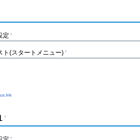
設定
†
スト(スタートメニュー)
†
us.lnk
1
†
設定
†