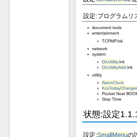
設定:プログラムリ
document tools
entertainment
TCPMP.lnk
network
system
DicUtility
.lnk
DicUtilityAdd
.lnk
utility
AlarmClock
KcsTodayChange
Pocket Noel BOOK
Stop Time
状態:設定1.1.1
設定:
SmallMenu
の