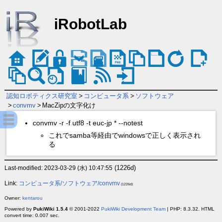
iRobotLab
認知ロボティクス研究室
>
コンピュータ系
>
ソフトウェア
>
convmv
>
MacZipの文字化け
convmv -r -f utf8 -t euc-jp * --notest
これでsamba等経由でwindowsで正しく表示され
る
(1226d)
Last-modified: 2023-03-29 (水) 10:47:55
Link:
コンピュータ系/ソフトウェア/convmv
(1226d)
Owner:
kentarou
Powered by
PukiWiki 1.5.4
© 2001-2022
PukiWiki Development Team
| PHP: 8.3.32. HTML
convert time: 0.007 sec.