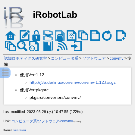
iRobotLab
認知ロボティクス研究室
>
コンピュータ系
>
ソフトウェア
>
convmv
>
準
備
使用Ver:1.12
http://j3e.de/linux/convmv/convmv-1.12.tar.gz
使用Ver:pkgsrc
pkgsrc/converters/convmv/
(1226d)
Last-modified: 2023-03-29 (水) 10:47:55
Link:
コンピュータ系/ソフトウェア/convmv
(1226d)
Owner:
kentarou