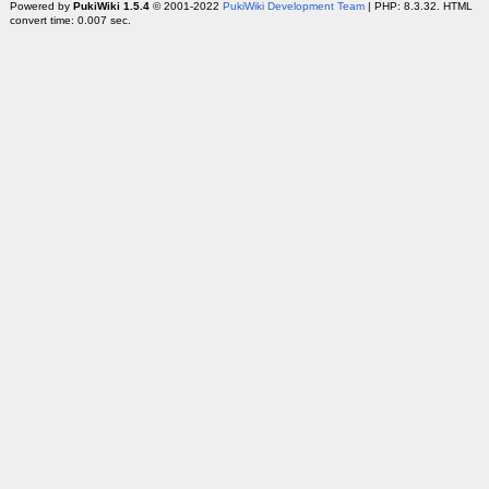
Powered by
PukiWiki 1.5.4
© 2001-2022
PukiWiki Development Team
| PHP: 8.3.32. HTML
convert time: 0.007 sec.