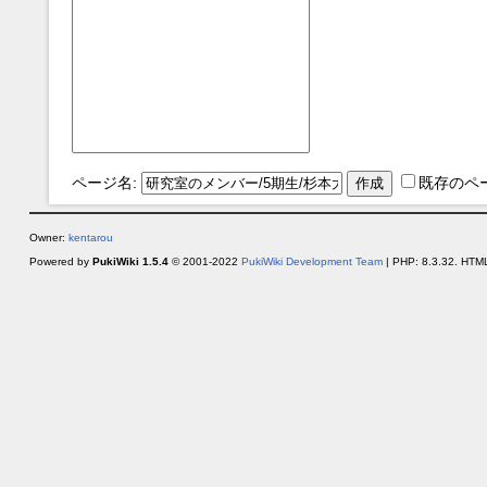
ページ名:
既存のペ
Owner:
kentarou
Powered by
PukiWiki 1.5.4
© 2001-2022
PukiWiki Development Team
| PHP: 8.3.32. HTML