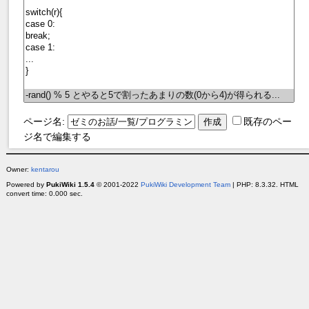
ページ名:
既存のペー
ジ名で編集する
Owner:
kentarou
Powered by
PukiWiki 1.5.4
© 2001-2022
PukiWiki Development Team
| PHP: 8.3.32. HTML
convert time: 0.000 sec.