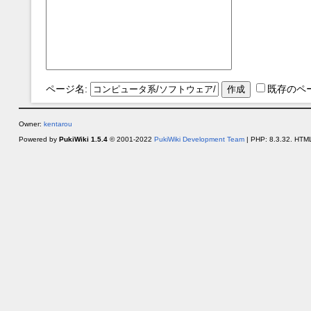
ページ名:
既存のペ
Owner:
kentarou
Powered by
PukiWiki 1.5.4
© 2001-2022
PukiWiki Development Team
| PHP: 8.3.32. HTML