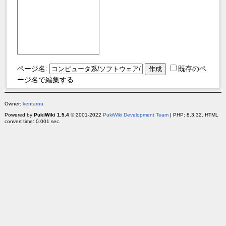
ページ名:
既存のペ
ージ名で編集する
Owner:
kentarou
Powered by
PukiWiki 1.5.4
© 2001-2022
PukiWiki Development Team
| PHP: 8.3.32. HTML
convert time: 0.001 sec.