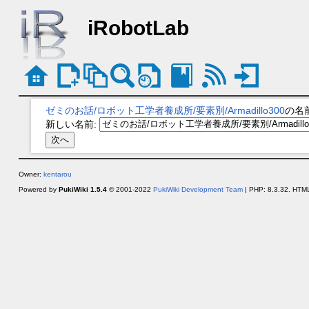
iRobotLab
ゼミのお話/ロボット工学者養成所/要素別/Armadillo300
の名
新しい名前:
Owner:
kentarou
Powered by
PukiWiki 1.5.4
© 2001-2022
PukiWiki Development Team
| PHP: 8.3.32. HTML