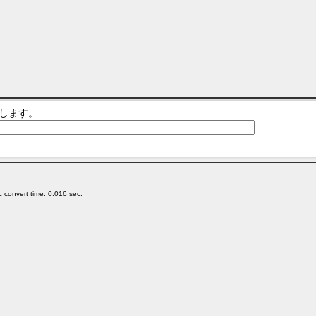
します。
 convert time: 0.016 sec.