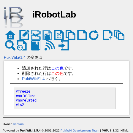
iRobotLab
PukiWiki/1.4
の変更点
追加された行は
この色
です。
削除された行は
この色
です。
PukiWiki/1.4
へ行く。
#freeze

#nofollow

#norelated

#ls2
Owner:
kentarou
Powered by
PukiWiki 1.5.4
© 2001-2022
PukiWiki Development Team
| PHP: 8.3.32. HTML