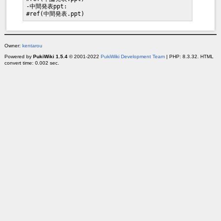
-中間発表ppt:

Owner:
kentarou
Powered by
PukiWiki 1.5.4
© 2001-2022
PukiWiki Development Team
| PHP: 8.3.32. HTML
convert time: 0.002 sec.