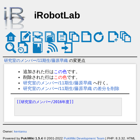
iRobotLab
研究室のメンバー/11期生/藤原早織
の変更点
追加された行は
この色
です。
削除された行は
この色
です。
研究室のメンバー/11期生/藤原早織
へ行く。
研究室のメンバー/11期生/藤原早織 の差分を削除
[[研究室のメンバー/2016年度]]
Owner:
kentarou
Powered by
PukiWiki 1.5.4
© 2001-2022
PukiWiki Development Team
| PHP: 8.3.32. HTML