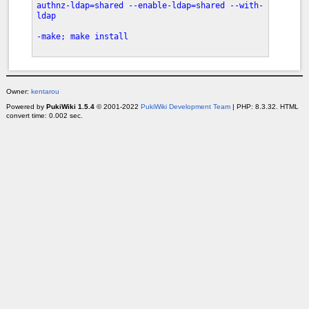
authnz-ldap=shared --enable-ldap=shared --with-
ldap
-make; make install
Owner:
kentarou
Powered by
PukiWiki 1.5.4
© 2001-2022
PukiWiki Development Team
| PHP: 8.3.32. HTML
convert time: 0.002 sec.