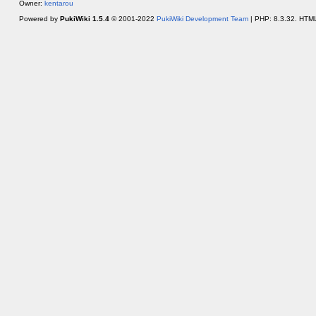
Owner:
kentarou
Powered by
PukiWiki 1.5.4
© 2001-2022
PukiWiki Development Team
| PHP: 8.3.32. HTML