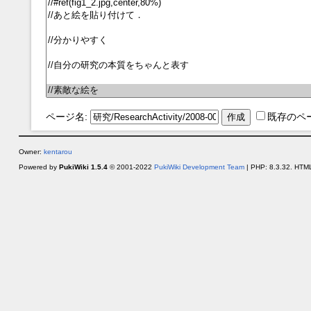
ページ名:
既存のペ
Owner:
kentarou
Powered by
PukiWiki 1.5.4
© 2001-2022
PukiWiki Development Team
| PHP: 8.3.32. HTML