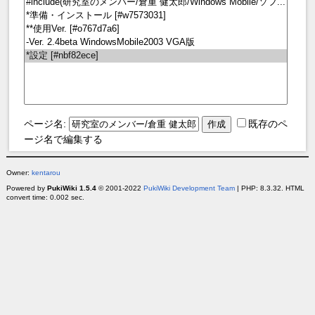
ページ名:
既存のペ
ージ名で編集する
Owner:
kentarou
Powered by
PukiWiki 1.5.4
© 2001-2022
PukiWiki Development Team
| PHP: 8.3.32. HTML
convert time: 0.002 sec.