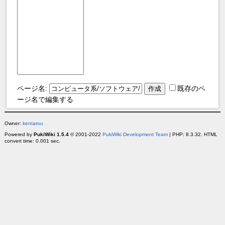
ページ名:
既存のペ
ージ名で編集する
Owner:
kentarou
Powered by
PukiWiki 1.5.4
© 2001-2022
PukiWiki Development Team
| PHP: 8.3.32. HTML
convert time: 0.001 sec.