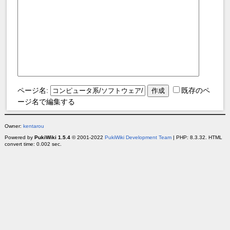
ページ名:
既存のペ
ージ名で編集する
Owner:
kentarou
Powered by
PukiWiki 1.5.4
© 2001-2022
PukiWiki Development Team
| PHP: 8.3.32. HTML
convert time: 0.002 sec.