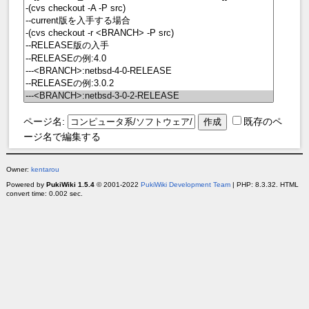
ページ名:
既存のペ
ージ名で編集する
Owner:
kentarou
Powered by
PukiWiki 1.5.4
© 2001-2022
PukiWiki Development Team
| PHP: 8.3.32. HTML
convert time: 0.002 sec.