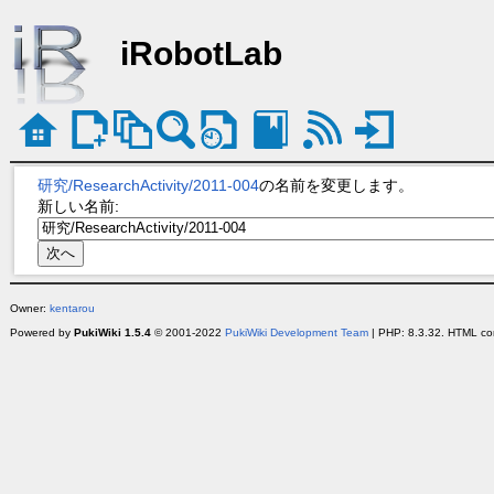
iRobotLab
研究/ResearchActivity/2011-004
の名前を変更します。
新しい名前:
Owner:
kentarou
Powered by
PukiWiki 1.5.4
© 2001-2022
PukiWiki Development Team
| PHP: 8.3.32. HTML con