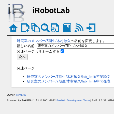
iRobotLab
研究室のメンバー/7期生/木村敏久
の名前を変更します。
新しい名前:
関連ページもリネームする
関連ページ
研究室のメンバー/7期生/木村敏久/lab_limit/卒業論文
研究室のメンバー/7期生/木村敏久/lab_limit/中間発表
Owner:
kentarou
Powered by
PukiWiki 1.5.4
© 2001-2022
PukiWiki Development Team
| PHP: 8.3.32. HTML