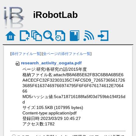
iRobotLab
[
添付ファイル一覧
] [
全ページの添付ファイル一覧
]
research_activity_oogata.pdf
ページ:研究/各研究の話/2015年度
格納ファイル名:attach/B8A6B5E62FB3C6B8A6B5E6
A4CECFC32F32303135C7AFC5D9_7265736561726
3685F61637469766974795F6F6F676174612E7064
66
MD5ハッシュ値:5ca718716188fa5f03d759bb194f16d
d
サイズ:105.5KB (107995 bytes)
Content-type:application/pdf
登録日時:2023/03/29 10:45:27
アクセス数:1782