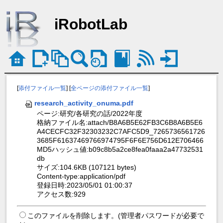
iRobotLab
[
添付ファイル一覧
] [
全ページの添付ファイル一覧
]
research_activity_onuma.pdf
ページ:研究/各研究の話/2022年度
格納ファイル名:attach/B8A6B5E62FB3C6B8A6B5E6
A4CECFC32F32303232C7AFC5D9_7265736561726
3685F61637469766974795F6F6E756D612E706466
MD5ハッシュ値:b09c8b5a2ce8fea0faaa2a47732531
db
サイズ:104.6KB (107121 bytes)
Content-type:application/pdf
登録日時:2023/05/01 01:00:37
アクセス数:929
このファイルを削除します。(管理者パスワードが必要で