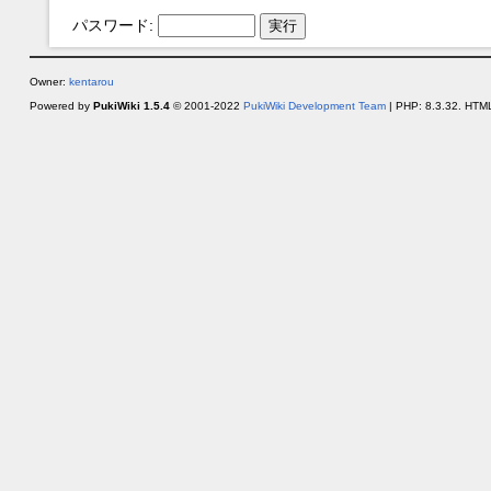
パスワード:
Owner:
kentarou
Powered by
PukiWiki 1.5.4
© 2001-2022
PukiWiki Development Team
| PHP: 8.3.32. HTML