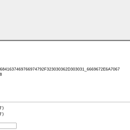
841637469766974792F323030362D303031_6669672E6A7067
8
す)
す)