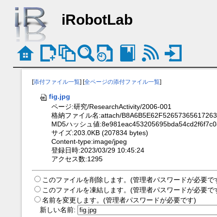
iRobotLab
[
添付ファイル一覧
] [
全ページの添付ファイル一覧
]
fig.jpg
ページ:研究/ResearchActivity/2006-001
格納ファイル名:attach/B8A6B5E62F526573656172636
MD5ハッシュ値:8e981eac453205695bda54cd2f6f7c0
サイズ:203.0KB (207834 bytes)
Content-type:image/jpeg
登録日時:2023/03/29 10:45:24
アクセス数:1295
このファイルを削除します。(管理者パスワードが必要で
このファイルを凍結します。(管理者パスワードが必要で
名前を変更します。(管理者パスワードが必要です)
新しい名前: