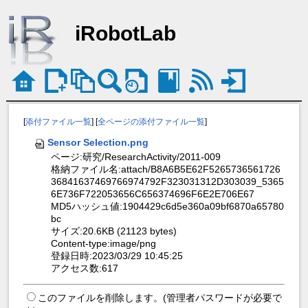
iRobotLab
[
添付ファイル一覧
] [
全ページの添付ファイル一覧
]
Sensor Selection.png
ページ:研究/ResearchActivity/2011-009
格納ファイル名:attach/B8A6B5E62F5265736561726
36841637469766974792F323031312D303039_5365
6E736F722053656C656374696F6E2E706E67
MD5ハッシュ値:1904429c6d5e360a09bf6870a65780
bc
サイズ:20.6KB (21123 bytes)
Content-type:image/png
登録日時:2023/03/29 10:45:25
アクセス数:617
このファイルを削除します。(管理者パスワードが必要で