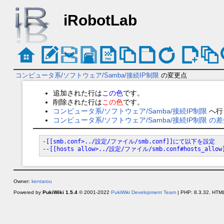
iRobotLab
コンピュータ系/ソフトウェア/Samba/接続IP制限
の変更点
追加された行は
この色
です。
削除された行は
この色
です。
コンピュータ系/ソフトウェア/Samba/接続IP制限
へ行
コンピュータ系/ソフトウェア/Samba/接続IP制限 の
-[[smb.conf>../設定/ファイル/smb.conf]]にて以下を設定
--[[hosts allow>../設定/ファイル/smb.conf#hosts_allow
Owner:
kentarou
Powered by
PukiWiki 1.5.4
© 2001-2022
PukiWiki Development Team
| PHP: 8.3.32. HTML