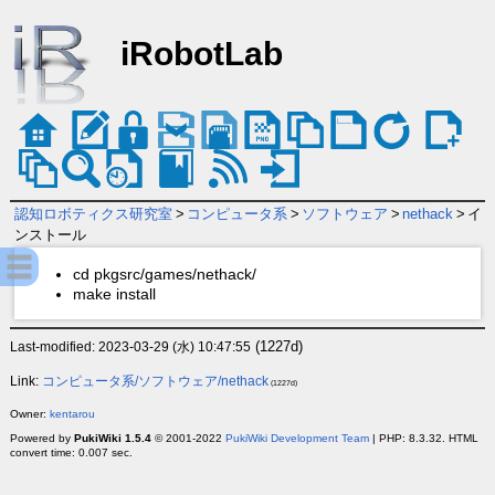
iRobotLab
認知ロボティクス研究室
>
コンピュータ系
>
ソフトウェア
>
nethack
>
イ
ンストール
cd pkgsrc/games/nethack/
make install
(1227d)
Last-modified: 2023-03-29 (水) 10:47:55
Link:
コンピュータ系/ソフトウェア/nethack
(1227d)
Owner:
kentarou
Powered by
PukiWiki 1.5.4
© 2001-2022
PukiWiki Development Team
| PHP: 8.3.32. HTML
convert time: 0.007 sec.